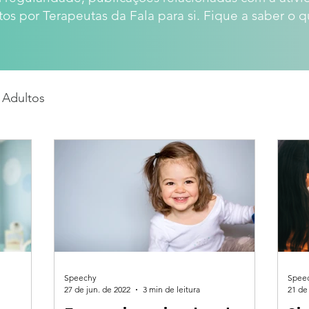
tos por Terapeutas da Fala para si. Fique a saber o q
Adultos
Speechy
Spee
27 de jun. de 2022
3 min de leitura
21 de