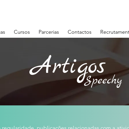
5 062
|
geral@speechy.pt
tas
Cursos
Parcerias
Contactos
Recrutamen
Artigos
Speechy
 regularidade, publicações relacionadas com a ativi