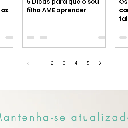
5 Dicas para que o seu
Os
 os
filho AME aprender
co
fa
1
2
3
4
5
antenha-se atualizad