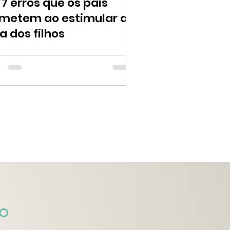
 7 erros que os pais
metem ao estimular a
la dos filhos
o