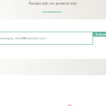
Receba tudo em primeira mão
Subsc
Saiba Mais
Fale Connosco
 Online
Conferência 2020
geral@speechy.pt