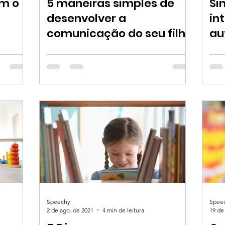
om o
5 maneiras simples de
Si
desenvolver a
in
comunicação do seu filho
au
Speechy
Spee
2 de ago. de 2021
4 min de leitura
19 de 