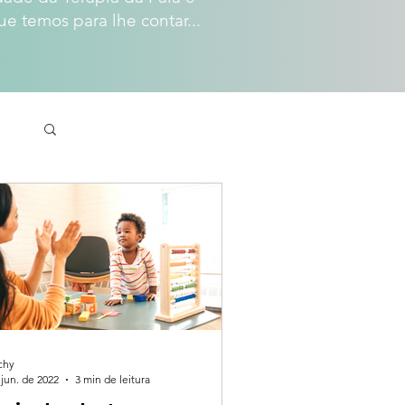
ue temos para lhe contar...
Login/Registre-se
chy
 jun. de 2022
3 min de leitura