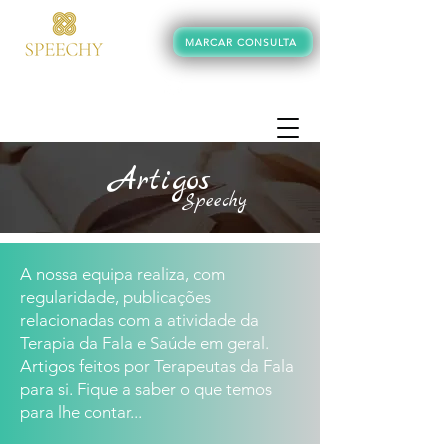
MARCAR CONSULTA
+351 934 245 062
Artigos
Speechy
A nossa equipa realiza, com
regularidade, publicações
relacionadas com a atividade da
Terapia da Fala e Saúde em geral.
Artigos feitos por Terapeutas da Fala
para si. Fique a saber o que temos
para lhe contar...