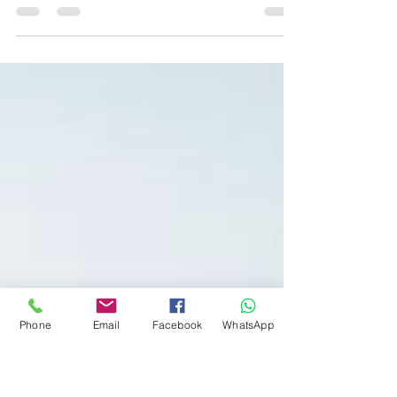
filho: "Como correu o teu
dia?" E a resposta é: "Correu
bem!"
Phone
Email
Facebook
WhatsApp