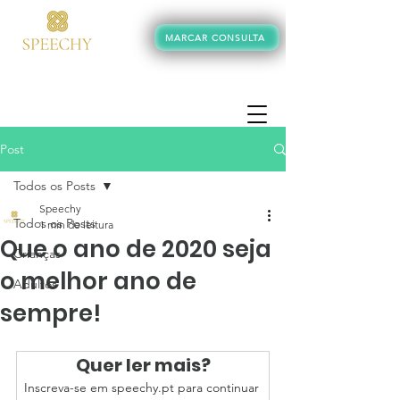
MARCAR CONSULTA
+351 934 245 062
Post
Todos os Posts
Speechy
Todos os Posts
1 min de leitura
Que o ano de 2020 seja
Crianças
o melhor ano de
Adultos
sempre!
Quer ler mais?
Inscreva-se em speechy.pt para continuar 