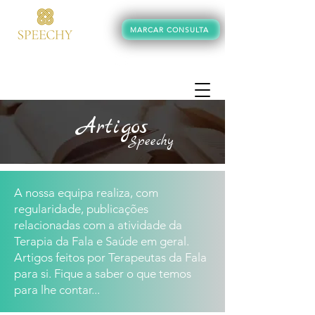
MARCAR CONSULTA
+351 934 245 062
Artigos
Speechy
A nossa equipa realiza, com
regularidade, publicações
relacionadas com a atividade da
Terapia da Fala e Saúde em geral.
Artigos feitos por Terapeutas da Fala
para si. Fique a saber o que temos
para lhe contar...