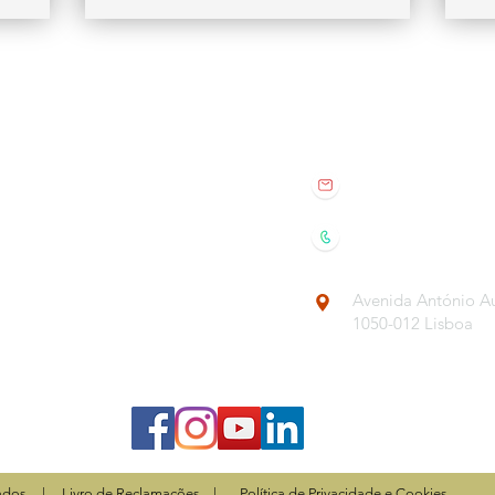
Saiba Mais
Fale Connosco
 Online
Conferência 2020
geral@speechy.pt
line
+351 934 245 062
s
Avenida António Au
1050-012 Lisboa
ados.
| Livro de Reclamações |
Política de Privacidade e Cookies