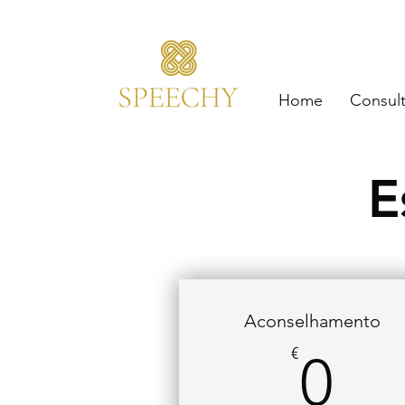
+351 934 24
Home
Consul
E
Aconselhamento
0€
€
0