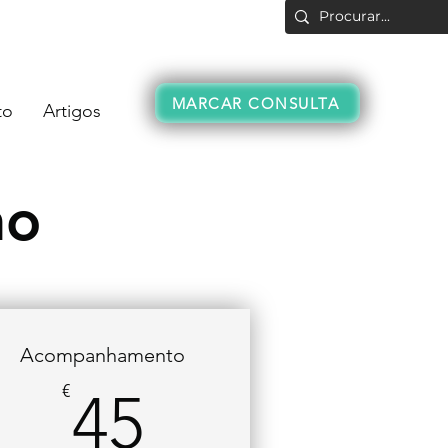
Login
MARCAR CONSULTA
to
Artigos
no
Acompanhamento
45€
€
45