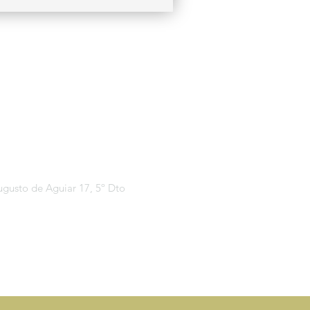
Técnicas Speechy
Área Privada
gusto de Aguiar 17, 5º Dto