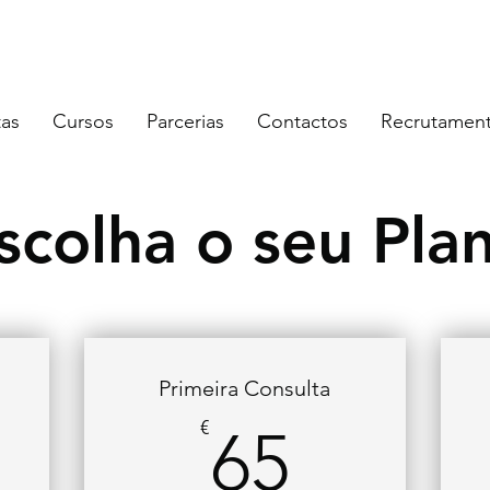
5 062
|
geral@speechy.pt
tas
Cursos
Parcerias
Contactos
Recrutamen
scolha o seu Pla
Primeira Consulta
65€
€
65