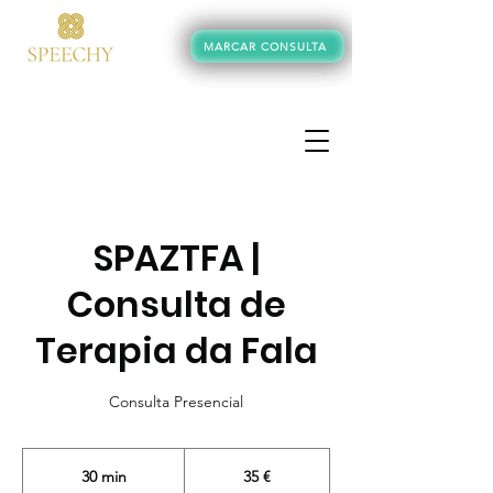
MARCAR CONSULTA
+351 934 245 062
SPAZTFA |
Consulta de
Terapia da Fala
Consulta Presencial
35
euros
30 min
3
35 €