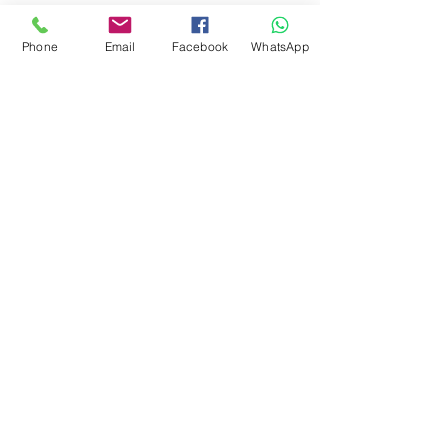
Fale Connosco
Phone
Email
Facebook
WhatsApp
+351 934 245 062
geral@speechy.pt
Avenida António Augusto de Aguiar 17, 5º Dto
1050-012
Lisboa
Empresa
Serviços
Quem somos
Consultas Online
Cursos Online
Termos e Privacidade
Recrutamento
Em Escolas
Preços
Em Lares
Blog
Domicílios
Contactos
Saiba Mais
Técnicas Speechy