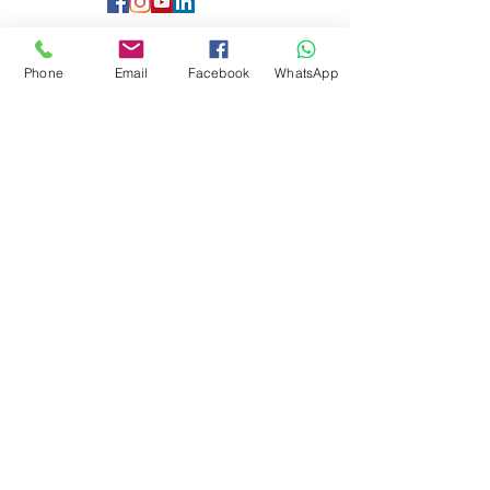
Fale Connosco
Phone
Email
Facebook
WhatsApp
+351 934 245 062
geral@speechy.pt
Avenida António Augusto de Aguiar 17, 5º Dto
1050-012
Lisboa
Empresa
Serviços
Quem somos
Consultas Online
Cursos Online
Termos e Privacidade
Recrutamento
Em Escolas
Preços
Em Lares
Blog
Domicílios
Contactos