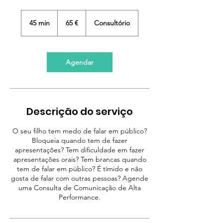
65
euros
45 min
4
65 €
Consultório
5
m
i
n
Agendar
Descrição do serviço
O seu filho tem medo de falar em público?
Bloqueia quando tem de fazer
apresentações? Tem dificuldade em fazer
apresentações orais? Tem brancas quando
tem de falar em público? É tímido e não
gosta de falar com outras pessoas? Agende
uma Consulta de Comunicação de Alta
Performance.