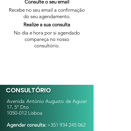
Consulte o seu email
Recebe no seu email a confirmação
do seu agendamento.
Realize a sua consulta
No dia e hora por si agendado
compareça no nosso
consultório.
CONSULTÓRIO
Avenida António Augusto de Aguiar
17, 5º Dto
1050-012
Lisboa
Agendar consulta:
+351 934 245 062